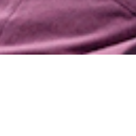
WIE FUNKTIONIERT DAS?
1. WÄHLE DEINEN SCHLÄGER
AUS
Wähle deinen 10-Tage-Zeitraum und die
Tennisschläger (Max. 3) aus, die du
testen möchtest...